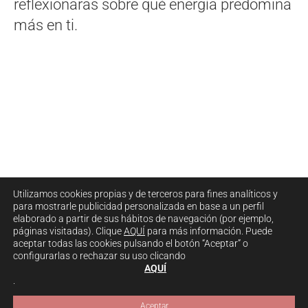
reflexionaras sobre qué energía predomina
más en ti.
Utilizamos cookies propias y de terceros para fines analíticos y
para mostrarle publicidad personalizada en base a un perfil
elaborado a partir de sus hábitos de navegación (por ejemplo,
páginas visitadas). Clique
AQUÍ
para más información. Puede
aceptar todas las cookies pulsando el botón “Aceptar” o
configurarlas o rechazar su uso clicando
AQUÍ
.
PIROPOS@PIROPOSALALMA.COM
Copyright 2026 - Piropos al alma ·
·
PRIVACIDAD
AVISO LEGAL
COOKIES
VENTA Y
622 53 07 43 ·
·
·
·
Aceptar