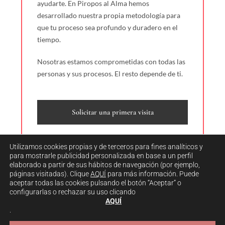
ayudarte. En Piropos al Alma hemos
desarrollado nuestra propia metodología para
que tu proceso sea profundo y duradero en el
tiempo.
Nosotras estamos comprometidas con todas las
personas y sus procesos. El resto depende de ti.
Solicitar una primera visita
Utilizamos cookies propias y de terceros para fines analíticos y
para mostrarle publicidad personalizada en base a un perfil
elaborado a partir de sus hábitos de navegación (por ejemplo,
páginas visitadas). Clique
AQUÍ
para más información. Puede
aceptar todas las cookies pulsando el botón “Aceptar” o
¿Por qué deberíamos trabajar
configurarlas o rechazar su uso clicando
juntas/os?
AQUÍ
.