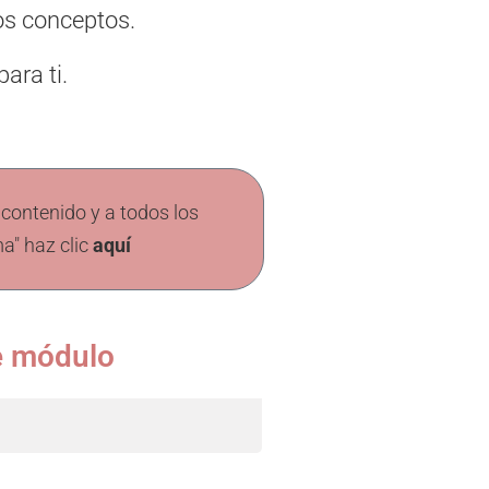
os conceptos.
ara ti.
 contenido y a todos los
ma" haz clic
aquí
te módulo