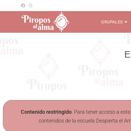
GRUPALES
Contenido restringido
. Para tener acceso a este
contenidos de la escuela Despierta el Am