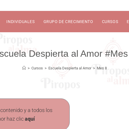
INDIVIDUALES
GRUPO DE CRECIMIENTO
CURSOS
Mes
>
Cursos
>
Escuela Despierta al Amor
>
Mes 8
 contenido y a todos los
or haz clic
aquí