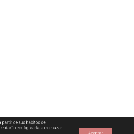
a partir de sus hábitos de
eptar” o configurarlas o rechazar
Aceptar