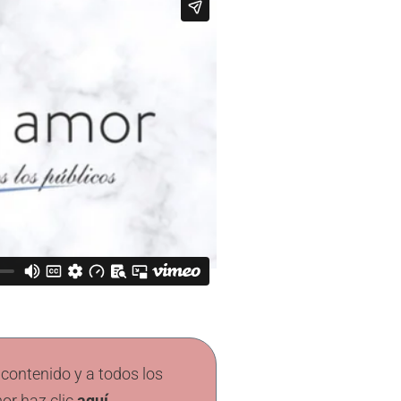
 contenido y a todos los
or haz clic
aquí