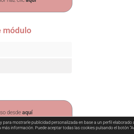
te módulo
rso desde
aquí
 y para mostrarle publicidad personalizada en base a un perfil elaborado 
 más información. Puede aceptar todas las cookies pulsando el botón “Ac