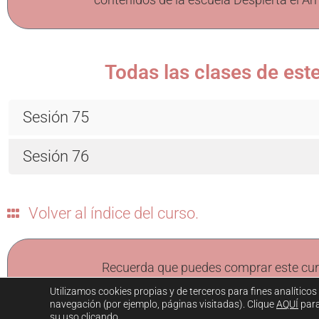
Todas las clases de es
Sesión 75
Sesión 76
Volver al índice del curso.
Recuerda que puedes comprar este cu
Utilizamos cookies propias y de terceros para fines analíticos
navegación (por ejemplo, páginas visitadas). Clique
AQUÍ
para
su uso clicando