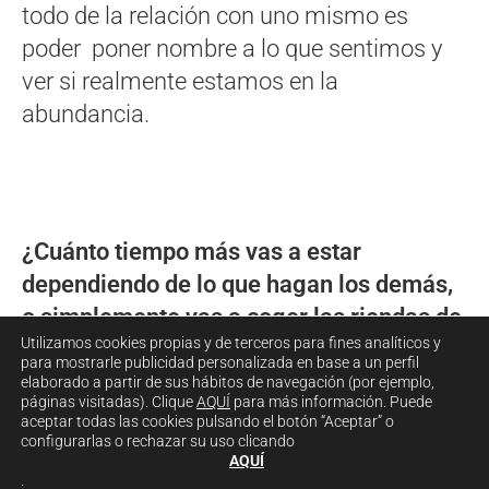
todo de la relación con uno mismo es
poder poner nombre a lo que sentimos y
ver si realmente estamos en la
abundancia.
¿Cuánto tiempo más vas a estar
dependiendo de lo que hagan los demás,
o simplemente vas a coger las riendas de
Utilizamos cookies propias y de terceros para fines analíticos y
tu vida?
para mostrarle publicidad personalizada en base a un perfil
elaborado a partir de sus hábitos de navegación (por ejemplo,
páginas visitadas). Clique
AQUÍ
para más información. Puede
aceptar todas las cookies pulsando el botón “Aceptar” o
configurarlas o rechazar su uso clicando
AQUÍ
.