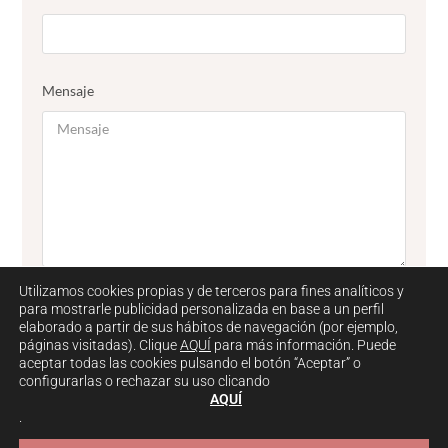
Mensaje
Utilizamos cookies propias y de terceros para fines analíticos y
para mostrarle publicidad personalizada en base a un perfil
ENVÍA MENSAJE
elaborado a partir de sus hábitos de navegación (por ejemplo,
páginas visitadas). Clique
AQUÍ
para más información. Puede
aceptar todas las cookies pulsando el botón “Aceptar” o
configurarlas o rechazar su uso clicando
AQUÍ
.
PIROPOS@PIROPOSALALMA.COM
Copyright 2026 - Piropos al alma ·
·
PRIVACIDAD
AVISO LEGAL
COOKIES
VENTA Y
622 53 07 43 ·
·
·
·