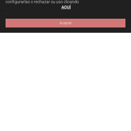
configurarlas o rechazar su uso clicando
AQUÍ
.
Aceptar
Cómo lo vamos a hacer
Al registrarte en la clase de prueba,
creas tu suscripción y accedes a la
primera clase.
Después de acabar la primera sesión te
preguntaremos si quieres continuar o
no, dentro de la escuela.