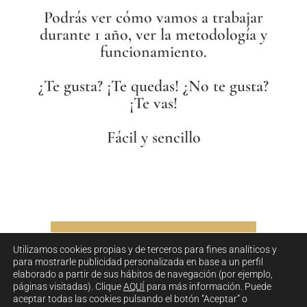
Podrás ver cómo vamos a trabajar
durante 1 año, ver la metodología y
funcionamiento.
¿Te gusta? ¡Te quedas! ¿No te gusta?
¡Te vas!
Fácil y sencillo
Utilizamos cookies propias y de terceros para fines analíticos y
para mostrarle publicidad personalizada en base a un perfil
elaborado a partir de sus hábitos de navegación (por ejemplo,
páginas visitadas). Clique
AQUÍ
para más información. Puede
aceptar todas las cookies pulsando el botón “Aceptar” o