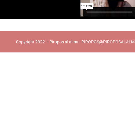
Copyright 2022 – Piropos al alma ·
PIROPOS@PIROPOSALALM