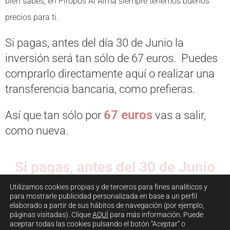
bien sabes, en Piropos Al Alma siempre tenemos buenos
precios para ti.
Si pagas, antes del día 30 de Junio la
inversión será tan sólo de 67 euros. Puedes
comprarlo directamente aquí o realizar una
transferencia bancaria, como prefieras.
67 euros
Así que tan sólo por
vas a salir,
como nueva.
Si pagas, antes del 30 de Junio
tan sólo tendrás que invertir
Utilizamos cookies propias y de terceros para fines analíticos y
67 euros
para mostrarle publicidad personalizada en base a un perfil
elaborado a partir de sus hábitos de navegación (por ejemplo,
páginas visitadas). Clique
AQUÍ
para más información. Puede
aceptar todas las cookies pulsando el botón “Aceptar” o